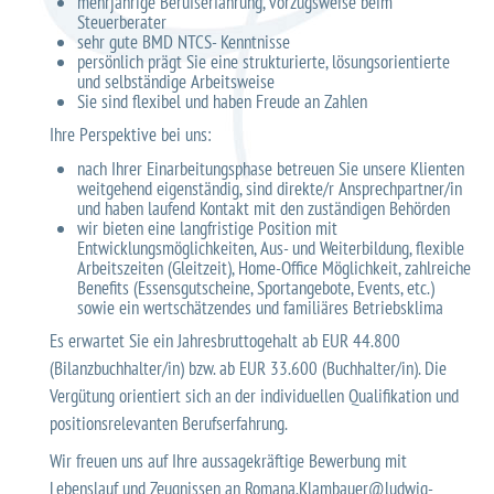
mehrjährige Berufserfahrung, vorzugsweise beim
Steuerberater
sehr gute BMD NTCS- Kenntnisse
persönlich prägt Sie eine strukturierte, lösungsorientierte
und selbständige Arbeitsweise
Sie sind flexibel und haben Freude an Zahlen
Ihre Perspektive bei uns:
nach Ihrer Einarbeitungsphase betreuen Sie unsere Klienten
weitgehend eigenständig, sind direkte/r Ansprechpartner/in
und haben laufend Kontakt mit den zuständigen Behörden
wir bieten eine langfristige Position mit
Entwicklungsmöglichkeiten, Aus- und Weiterbildung, flexible
Arbeitszeiten (Gleitzeit), Home-Office Möglichkeit, zahlreiche
Benefits (Essensgutscheine, Sportangebote, Events, etc.)
sowie ein wertschätzendes und familiäres Betriebsklima
Es erwartet Sie ein Jahresbruttogehalt ab EUR 44.800
(Bilanzbuchhalter/in) bzw. ab EUR 33.600 (Buchhalter/in). Die
Vergütung orientiert sich an der individuellen Qualifikation und
positionsrelevanten Berufserfahrung.
Wir freuen uns auf Ihre aussagekräftige Bewerbung mit
Lebenslauf und Zeugnissen an
Romana.Klambauer@ludwig-