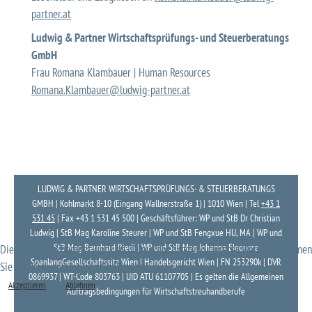
partner.at
Ludwig & Partner Wirtschaftsprüfungs- und Steuerberatungs
GmbH
Frau Romana Klambauer | Human Resources
Romana.Klambauer@ludwig-partner.at
LUDWIG & PARTNER WIRTSCHAFTSPRÜFUNGS- & STEUERBERATUNGS
GMBH | Kohlmarkt 8-10 (Eingang Wallnerstraße 1) | 1010 Wien | Tel
+43 1
531 45
| Fax
+43 1 531 45 500
|
Geschäftsführer: WP und StB Dr Christian
Ludwig | StB Mag Karoline Steurer | WP und StB Fengxue HU, MA | WP und
StB Mag Bernhard Riedl | WP und StB Mag Johanna Eleonore
Diese Website benutzt Cookies. Durch die Nutzung unserer Website stimmen
Spanlang
Gesellschaftssitz Wien | Handelsgericht Wien | FN 253290k | DVR
Sie der Verwendung von Cookies zu.
0869937 | WT-Code 803763 | UID ATU 61107705 | Es gelten die Allgemeinen
Akzeptieren
Ablehnen
Auftragsbedingungen für Wirtschaftstreuhandberufe
Datenschutzinformationen