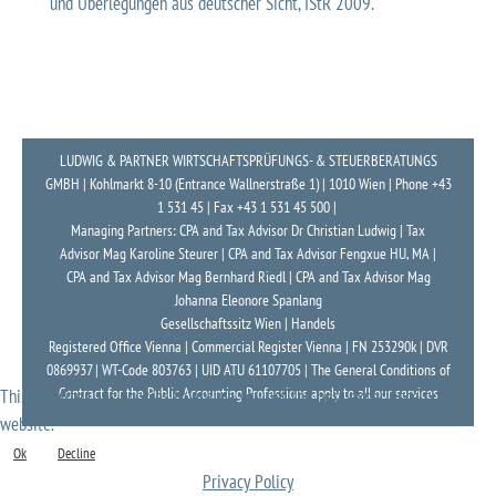
und Überlegungen aus deutscher Sicht, IStR 2009.
LUDWIG & PARTNER WIRTSCHAFTSPRÜFUNGS- & STEUERBERATUNGS
GMBH | Kohlmarkt 8-10 (Entrance Wallnerstraße 1) | 1010 Wien | Phone +43
1 531 45 | Fax +43 1 531 45 500 |
Managing Partners: CPA and Tax Advisor Dr Christian Ludwig | Tax
Advisor Mag Karoline Steurer | CPA and Tax Advisor Fengxue HU, MA |
CPA and Tax Advisor Mag Bernhard Riedl | CPA and Tax Advisor Mag
Johanna Eleonore Spanlang
Gesellschaftssitz Wien | Handels
Registered Office Vienna | Commercial Register Vienna | FN 253290k | DVR
0869937 | WT-Code 803763 | UID ATU 61107705 | The General Conditions of
Contract for the Public Accounting Professions apply to all our services
This website uses cookies to ensure you get the best experience on our
website.
Ok
Decline
Privacy Policy